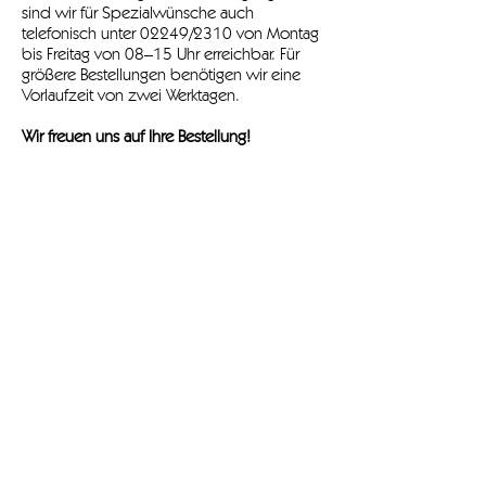
sind wir für Spezialwünsche auch
telefonisch unter 02249/2310 von Montag
bis Freitag von 08–15 Uhr erreichbar. Für
größere Bestellungen benötigen wir eine
Vorlaufzeit von zwei Werktagen.
Wir freuen uns auf Ihre Bestellung!
kontakt
Tel.:
+43 2249 2310
Fax:
+43 2249 3730
DW 85
E-Mail:
office@muellergartner.at